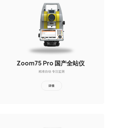
Zoom75 Pro 国产全站仪
精准自动 专注监测
详情