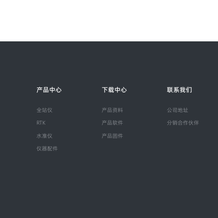
产品中心
下载中心
联系我们
全站仪
产品资料
公司地址
RTK
产品软件
分销合作伙伴
水准仪
产品固件
仪器配件