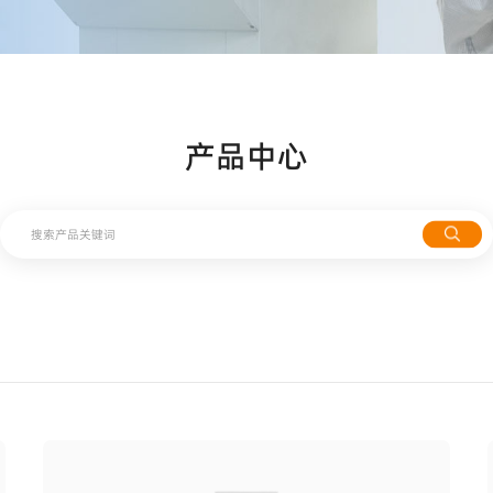
产品中心
ZT80A4 全站仪
ZT16R 全站仪
ZT18AI Pro 全站仪