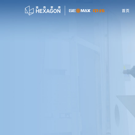
首页
产品中心
售后支持
下载中心
关于中纬
联系我们
全站仪
售后联系
产品资料
了解中纬
公司地址
RTK
保修条例
产品软件
新闻资讯
分销合作伙伴
水准仪
设备维护
产品固件
仪器配件
售后服务