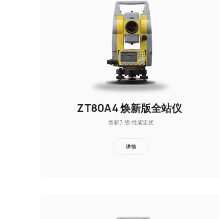
ZT80A4 焕新版全站仪
焕新升级·性能更优
详情