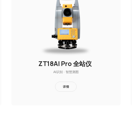
ZT18AI Pro 全站仪
AI识别 · 智慧测图
详情