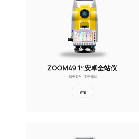
ZOOM49 1″安卓全站仪
精于1秒 · 工于毫厘
详情