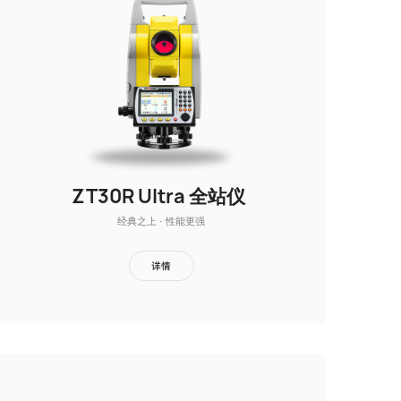
ZT30R Ultra 全站仪
经典之上 · 性能更强
详情