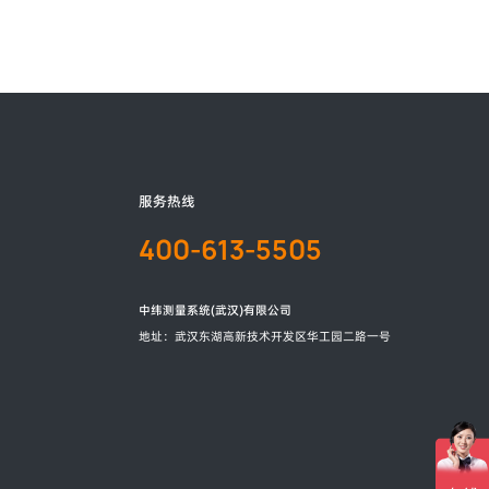
服务热线
400-613-5505
中纬测量系统(武汉)有限公司
地址：武汉东湖高新技术开发区华工园二路一号