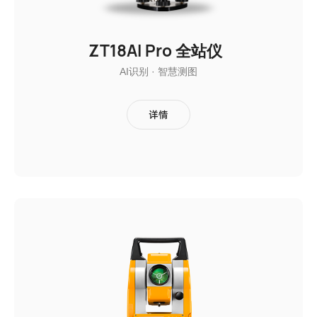
ZT18AI Pro 全站仪
AI识别 · 智慧测图
详情