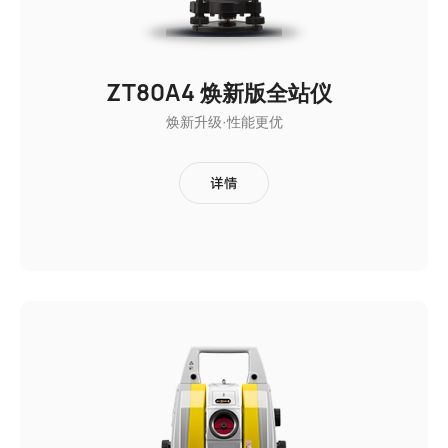
ZT80A4 焕新版全站仪
焕新升级·性能更优
详情