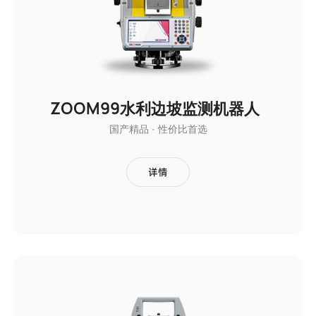
ZOOM99水利边坡监测机器人
国产精品 · 性价比首选
详情