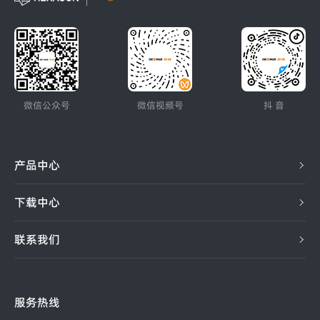
微信公众号
微信视频号
抖 音
产品中心
下载中心
联系我们
服务热线