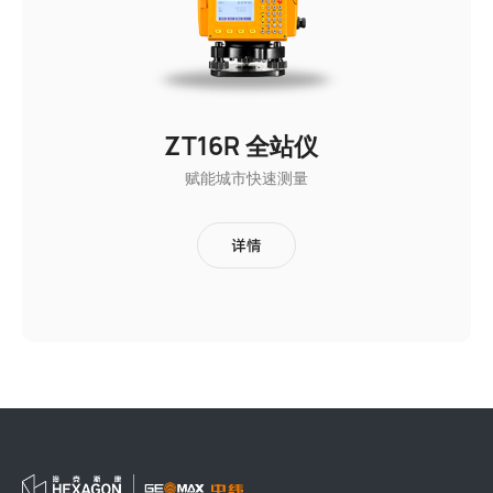
ZT16R 全站仪
赋能城市快速测量
详情