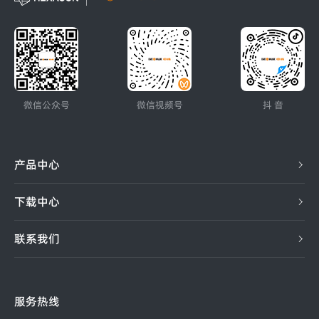
微信公众号
微信视频号
抖 音
产品中心
下载中心
联系我们
服务热线