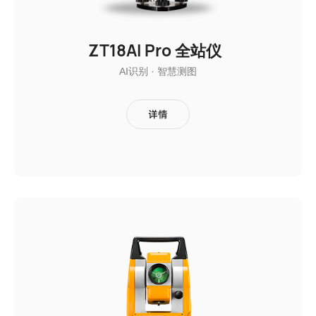
ZT18AI Pro 全站仪
AI识别 · 智慧测图
详情