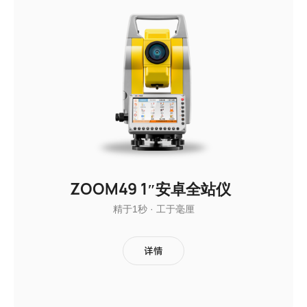
ZOOM49 1″安卓全站仪
精于1秒 · 工于毫厘
详情