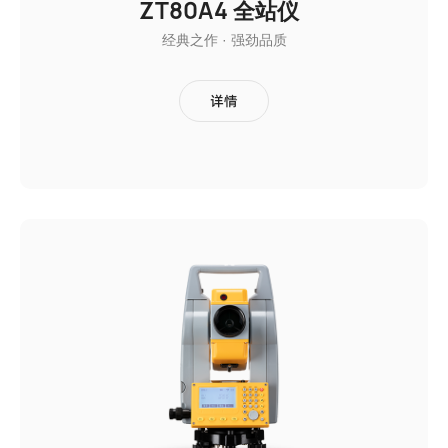
ZT80A4 全站仪
经典之作 · 强劲品质
详情