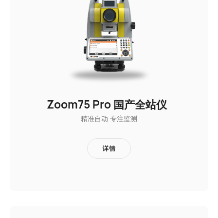
Zoom75 Pro 国产全站仪
精准自动 专注监测
详情