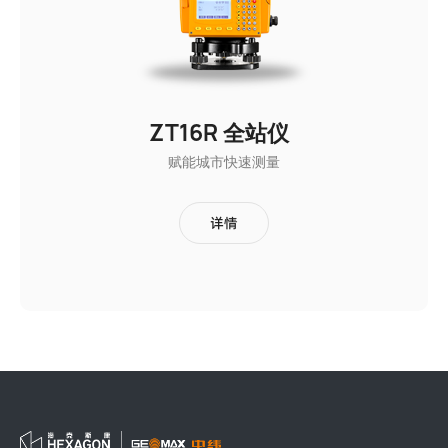
ZT16R 全站仪
赋能城市快速测量
详情