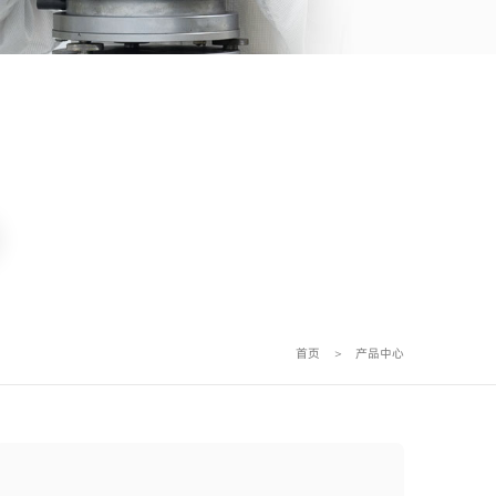
首页
产品中心