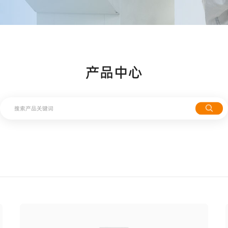
产品中心
ZT80A4 全站仪
ZT16R 全站仪
ZT18AI Pro 全站仪