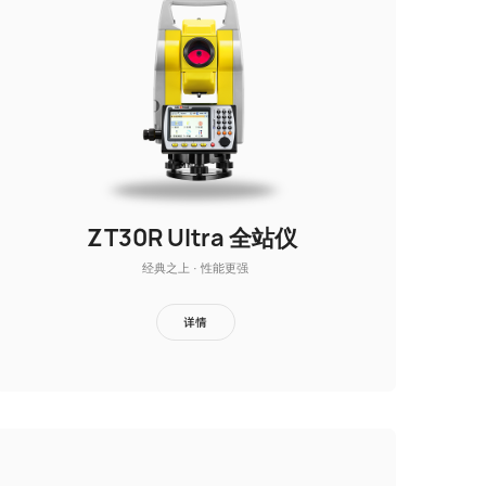
ZT30R Ultra 全站仪
经典之上 · 性能更强
详情