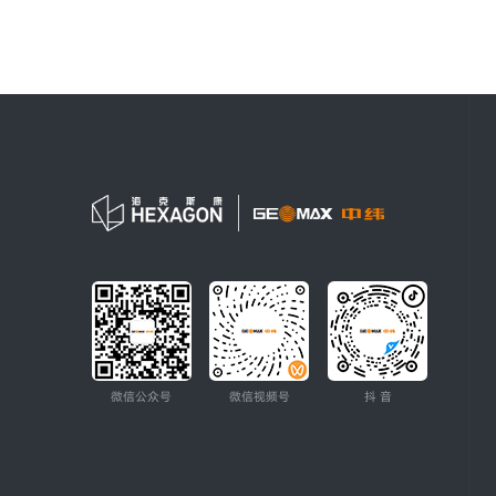
微信公众号
微信视频号
抖 音