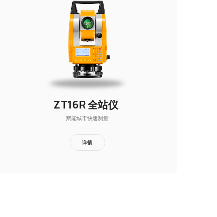
ZT16R 全站仪
赋能城市快速测量
详情