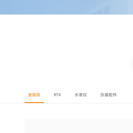
全站仪
RTK
水准仪
仪器配件